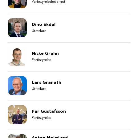
Partistyrelseledamot
Dino Ekdal
Utredare
Nicke Grahn
Partistyrelse
Lars Granath
Utredare
Pär Gustafsson
Partistyrelse
Anton Holmlund